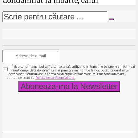
Condamnat la moarte, calul
Imi dau consimtamantul sa fiu contactat(a), utilizand informatiile pe care le-am furnizat
in acest camp. Daca doriti sa nu mai primiti e-mail-uri de la noi, puteti oricand sa va
dezabonati, scriindu-ne la adresa contact@revistamemoria.ro. Prin consimtamant,
sunteti de acord cu
Politica de confidentialitate.