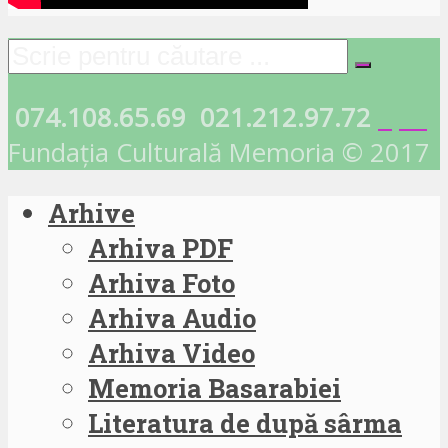
074.108.65.69
021.212.97.72
Fundația Culturală Memoria © 2017
Arhive
Arhiva PDF
Arhiva Foto
Arhiva Audio
Arhiva Video
Memoria Basarabiei
Literatura de după sârma