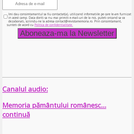
Imi dau consimtamantul sa fiu contactat(a), utilizand informatiile pe care le-am furnizat
in acest camp. Daca doriti sa nu mai primiti e-mail-uri de la noi, puteti oricand sa va
dezabonati, scriindu-ne la adresa contact@revistamemoria.ro. Prin consimtamant,
sunteti de acord cu
Politica de confidentialitate.
Canalul audio:
Memoria pământului românesc…
continuă