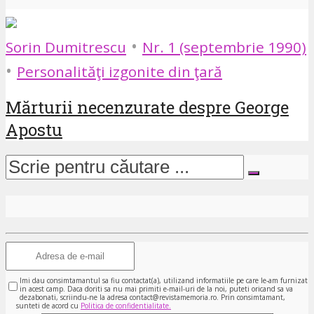
•
Sorin Dumitrescu
Nr. 1 (septembrie 1990)
•
Personalităţi izgonite din ţară
Mărturii necenzurate despre George
Apostu
Imi dau consimtamantul sa fiu contactat(a), utilizand informatiile pe care le-am furnizat
in acest camp. Daca doriti sa nu mai primiti e-mail-uri de la noi, puteti oricand sa va
dezabonati, scriindu-ne la adresa contact@revistamemoria.ro. Prin consimtamant,
sunteti de acord cu
Politica de confidentialitate.