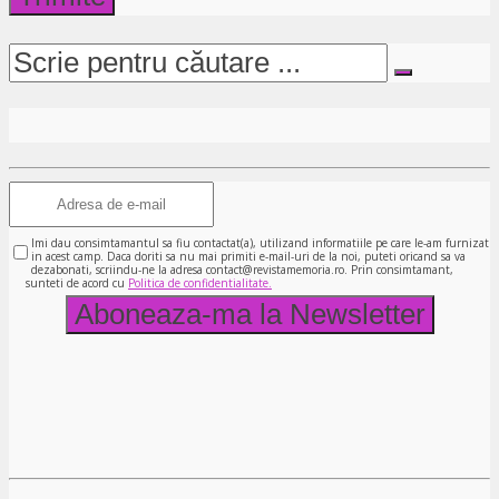
Imi dau consimtamantul sa fiu contactat(a), utilizand informatiile pe care le-am furnizat
in acest camp. Daca doriti sa nu mai primiti e-mail-uri de la noi, puteti oricand sa va
dezabonati, scriindu-ne la adresa contact@revistamemoria.ro. Prin consimtamant,
sunteti de acord cu
Politica de confidentialitate.