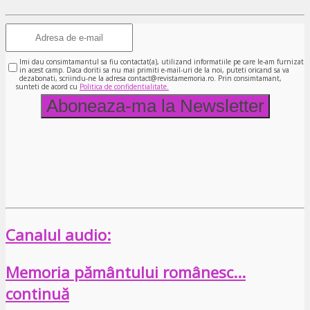
Imi dau consimtamantul sa fiu contactat(a), utilizand informatiile pe care le-am furnizat
in acest camp. Daca doriti sa nu mai primiti e-mail-uri de la noi, puteti oricand sa va
dezabonati, scriindu-ne la adresa contact@revistamemoria.ro. Prin consimtamant,
sunteti de acord cu
Politica de confidentialitate.
Canalul audio:
Memoria pământului românesc…
continuă