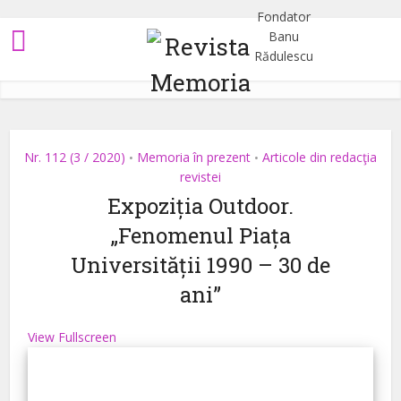
Nr. 112 (3 / 2020)
Memoria în prezent
Articole din redacţia
•
•
revistei
Expoziția Outdoor.
„Fenomenul Piața
Universității 1990 – 30 de
ani”
View Fullscreen
Skip
to
PDF