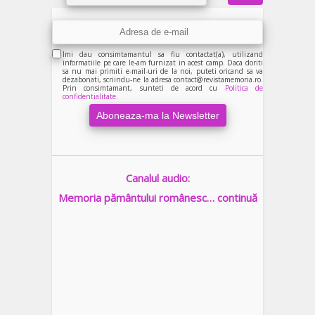
Imi dau consimtamantul sa fiu contactat(a), utilizand
informatiile pe care le-am furnizat in acest camp. Daca doriti
sa nu mai primiti e-mail-uri de la noi, puteti oricand sa va
dezabonati, scriindu-ne la adresa contact@revistamemoria.ro.
Prin consimtamant, sunteti de acord cu
Politica de
confidentialitate.
Canalul audio:
Memoria pământului românesc… continuă