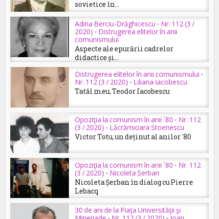
sovietice în...
Adina Berciu-Drăghicescu
Nr. 112 (3 /
•
2020)
Distrugerea elitelor în anii
•
comunismului
Aspecte ale epurării cadrelor
didactice și...
Distrugerea elitelor în anii comunismului
•
Nr. 112 (3 / 2020)
Liliana Iacobescu
•
Tatăl meu, Teodor Iacobescu
Opoziţia la comunism în anii `80
Nr. 112
•
(3 / 2020)
Lăcrămioara Stoenescu
•
Victor Totu, un deținut al anilor `80
Opoziţia la comunism în anii `80
Nr. 112
•
(3 / 2020)
Nicoleta Șerban
•
Nicoleta Șerban în dialog cu Pierre
Lebacq
30 de ani de la Piaţa Universităţii şi
Mineriade
Nr. 112 (3 / 2020)
Ioan
•
•