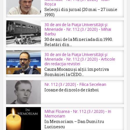
Roșca
Selecții din jurnal (20 mai – 27 iunie
1990)
30 de ani de la Piaţa Universităţii şi
Mineriade
Nr. 112 (3 / 2020)
Mihai
•
•
Barbu
30 de ani de la Mineriada din 1990.
Relatări din...
30 de ani de la Piaţa Universităţii şi
Mineriade
Nr. 112 (3 / 2020)
Articole
•
•
din redacţia revistei
Cauza Mocanu și alții împotriva
României la CEDO...
Nr. 112 (3 / 2020)
Filica Secelean
•
Icoane de dincolo de război
Mihai Floarea
Nr. 112 (3 / 2020)
In
•
•
Memoriam
In Memoriam – Dan Dumitru
Lucinescu