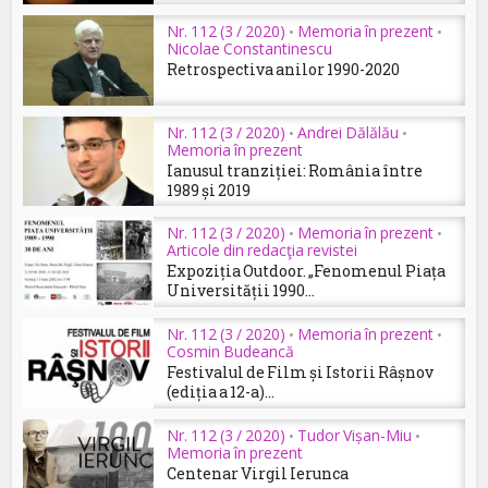
Nr. 112 (3 / 2020)
Memoria în prezent
•
•
Nicolae Constantinescu
Retrospectiva anilor 1990-2020
Nr. 112 (3 / 2020)
Andrei Dălălău
•
•
Memoria în prezent
Ianusul tranziției: România între
1989 și 2019
Nr. 112 (3 / 2020)
Memoria în prezent
•
•
Articole din redacţia revistei
Expoziția Outdoor. „Fenomenul Piața
Universității 1990...
Nr. 112 (3 / 2020)
Memoria în prezent
•
•
Cosmin Budeancă
Festivalul de Film și Istorii Râșnov
(ediția a 12-a)...
Nr. 112 (3 / 2020)
Tudor Vișan-Miu
•
•
Memoria în prezent
Centenar Virgil Ierunca