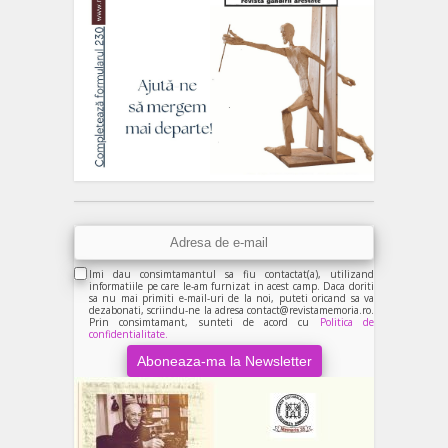
Imi dau consimtamantul sa fiu contactat(a), utilizand
informatiile pe care le-am furnizat in acest camp. Daca doriti
sa nu mai primiti e-mail-uri de la noi, puteti oricand sa va
dezabonati, scriindu-ne la adresa contact@revistamemoria.ro.
Prin consimtamant, sunteti de acord cu
Politica de
confidentialitate.