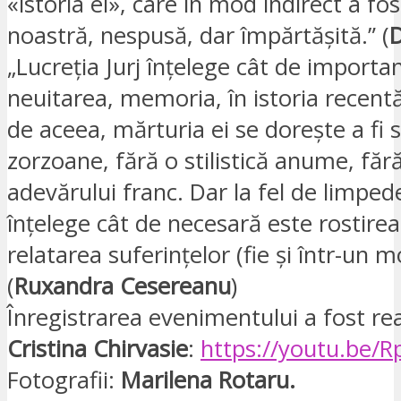
«istoria ei», care în mod indirect a fost
noastră, nespusă, dar împărtășită.” (
„Lucreția Jurj înțelege cât de importa
neuitarea, memoria, în istoria recent
de aceea, mărturia ei se dorește a fi 
zorzoane, fără o stilistică anume, fără 
adevărului franc. Dar la fel de limpede
înțelege cât de necesară este rostirea 
relatarea suferințelor (fie și într-un m
(
Ruxandra Cesereanu
)
Înregistrarea evenimentului a fost rea
Cristina Chirvasie
:
https://youtu.be/
Fotografii:
Marilena Rotaru.