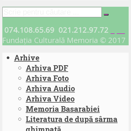
074.108.65.69
021.212.97.72
Fundația Culturală Memoria © 2017
Arhive
Arhiva PDF
Arhiva Foto
Arhiva Audio
Arhiva Video
Memoria Basarabiei
Literatura de după sârma
ghimpată