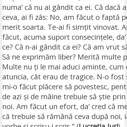
numa’ că nu ai gândit ca ei. Că dacă ai
ceva, ai fi zâs: No, am făcut o faptă 
merit soarta. Te-ai fi simțit vinovat.
făcut, acuma suport consecințele, da
ce? Că n-ai gândit ca ei? Că am vrut să
Să ne exprimăm liber? Merită multe p
Multe nu ți le mai aduci aminte, cum 
atuncia, cât erau de tragice. N-o fost 
mi-o făcut plăcere să povestesc, pent
de azi și de mâine trebuie să știe pri
noi. Am făcut un efort, da’ cred că me
că trebuie să rămână ceva după noi, i
vorbe și scrisu-i scris.” (
Lucreția Jurj
)