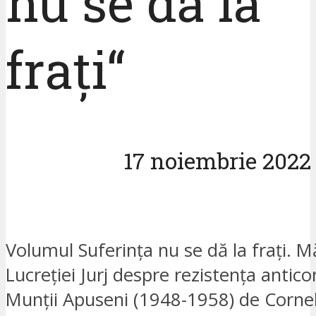
nu se dă la
frați“
17 noiembrie 2022
Volumul Suferința nu se dă la frați. M
Lucreției Jurj despre rezistența antic
Munții Apuseni (1948-1958) de Cornel 