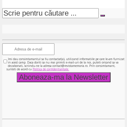
Imi dau consimtamantul sa fiu contactat(a), utilizand informatiile pe care le-am furnizat
in acest camp. Daca doriti sa nu mai primiti e-mail-uri de la noi, puteti oricand sa va
dezabonati, scriindu-ne la adresa contact@revistamemoria.ro. Prin consimtamant,
sunteti de acord cu
Politica de confidentialitate.