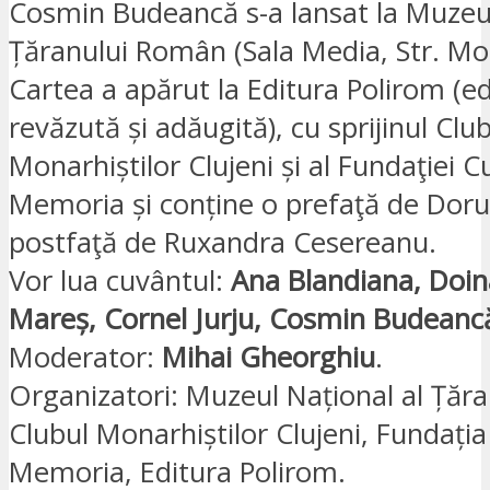
Cosmin Budeancă s-a lansat la Muzeul
Țăranului Român (Sala Media, Str. Mon
Cartea a apărut la Editura Polirom (ediţ
revăzută și adăugită), cu sprijinul Club
Monarhiștilor Clujeni și al Fundaţiei C
Memoria și conține o prefaţă de Doru
postfaţă de Ruxandra Cesereanu.
Vor lua cuvântul:
Ana Blandiana, Doina
Mareș, Cornel Jurju, Cosmin Budeanc
Moderator:
Mihai Gheorghiu
.
Organizatori: Muzeul Național al Țăr
Clubul Monarhiștilor Clujeni, Fundația
Memoria, Editura Polirom.