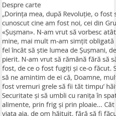
Despre carte
„Dorința mea, după Revoluție, o fost 
cunoscut cine am fost noi, cei din Gr
«Șușman». N-am vrut să vorbesc atât
mine, mai mult m-am simțit obligată 
fel încât să știe lumea de Șușmani, de
pierit. N-am vrut să rămână fără să să
fost, de ce o fost fugiți și ce-o făcut
să ne amintim de ei că, Doamne, mult
fost vremuri grele să fii tăt timpu’ hăi
Securitate și să umbli cu ranița în sp
alimente, prin frig și prin ploaie… Cât
viața aia, de om hăituit, fără să fi făc