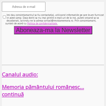
Imi dau consimtamantul sa fiu contactat(a), utilizand informatiile pe care le-am furnizat
in acest camp. Daca doriti sa nu mai primiti e-mail-uri de la noi, puteti oricand sa va
dezabonati, scriindu-ne la adresa contact@revistamemoria.ro. Prin consimtamant,
sunteti de acord cu
Politica de confidentialitate.
Canalul audio:
Memoria pământului românesc…
continuă