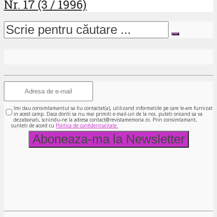
Nr. 17 (3 / 1996)
Imi dau consimtamantul sa fiu contactat(a), utilizand informatiile pe care le-am furnizat
in acest camp. Daca doriti sa nu mai primiti e-mail-uri de la noi, puteti oricand sa va
dezabonati, scriindu-ne la adresa contact@revistamemoria.ro. Prin consimtamant,
sunteti de acord cu
Politica de confidentialitate.