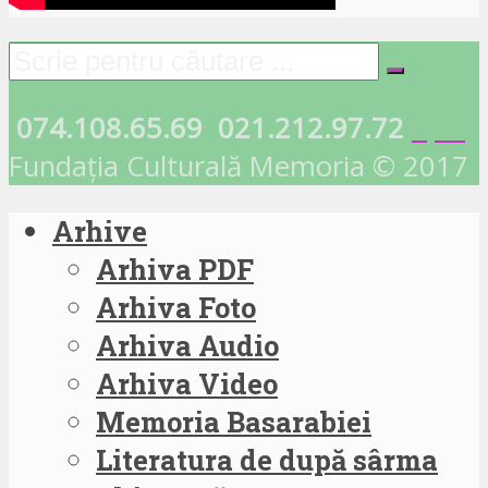
074.108.65.69
021.212.97.72
Fundația Culturală Memoria © 2017
Arhive
Arhiva PDF
Arhiva Foto
Arhiva Audio
Arhiva Video
Memoria Basarabiei
Literatura de după sârma