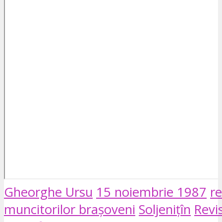
Gheorghe Ursu
15 noiembrie 1987
re
muncitorilor brașoveni
Soljenițîn
Revi