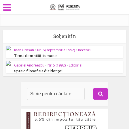
Soljenițîn
Ioan Groşan
•
Nr. 6 (septembrie 1992)
•
Recenzii
Tema demnităţii umane
Gabriel Andreescu
•
Nr. 5 (1992)
•
Editorial
Spre o filosofie a disidenţei