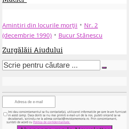
•
Amintiri din locurile morţii
Nr. 2
•
(decembrie 1990)
Bucur Stănescu
Zurgălăii Aiudului
Imi dau consimtamantul sa fiu contactat(a), utilizand informatiile pe care le-am furnizat
in acest camp. Daca doriti sa nu mai primiti e-mail-uri de la noi, puteti oricand sa va
dezabonati, scriindu-ne la adresa contact@revistamemoria.ro. Prin consimtamant,
sunteti de acord cu
Politica de confidentialitate.