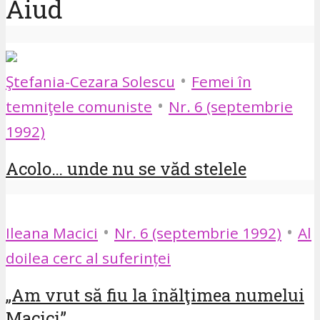
Aiud
•
Ştefania-Cezara Solescu
Femei în
•
temniţele comuniste
Nr. 6 (septembrie
1992)
Acolo… unde nu se văd stelele
•
•
Ileana Macici
Nr. 6 (septembrie 1992)
Al
doilea cerc al suferinței
„Am vrut să fiu la înălţimea numelui
Macici”