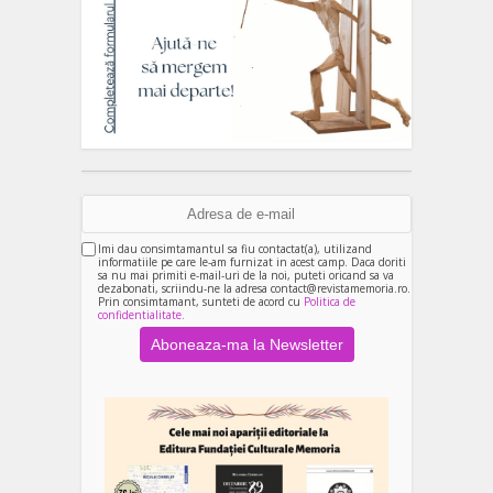
Imi dau consimtamantul sa fiu contactat(a), utilizand
informatiile pe care le-am furnizat in acest camp. Daca doriti
sa nu mai primiti e-mail-uri de la noi, puteti oricand sa va
dezabonati, scriindu-ne la adresa contact@revistamemoria.ro.
Prin consimtamant, sunteti de acord cu
Politica de
confidentialitate.