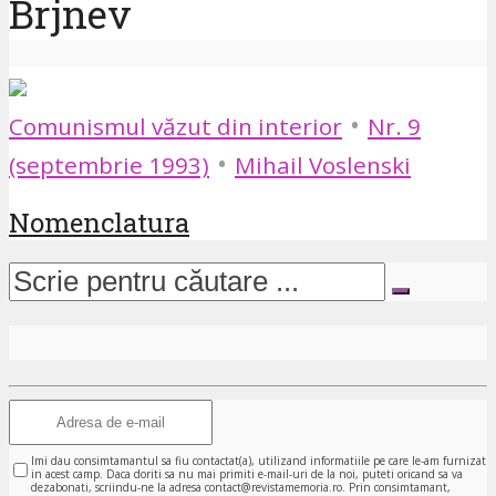
Brjnev
•
Comunismul văzut din interior
Nr. 9
•
(septembrie 1993)
Mihail Voslenski
Nomenclatura
Imi dau consimtamantul sa fiu contactat(a), utilizand informatiile pe care le-am furnizat
in acest camp. Daca doriti sa nu mai primiti e-mail-uri de la noi, puteti oricand sa va
dezabonati, scriindu-ne la adresa contact@revistamemoria.ro. Prin consimtamant,