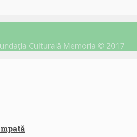
undația Culturală Memoria © 2017
himpată