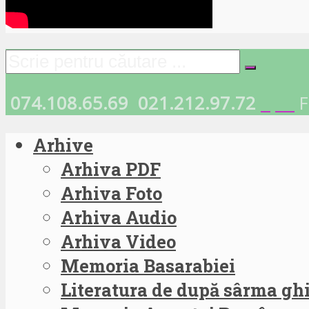
074.108.65.69
021.212.97.72
F
Arhive
Arhiva PDF
Arhiva Foto
Arhiva Audio
Arhiva Video
Memoria Basarabiei
Literatura de după sârma g