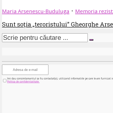
•
Maria Arsenescu-Buduluga
Memoria rezist
Sunt soţia „teroristului” Gheorghe Ars
Imi dau consimtamantul sa fiu contactat(a), utilizand informatiile pe care le-am furnizat i
Politica de confidentialitate.