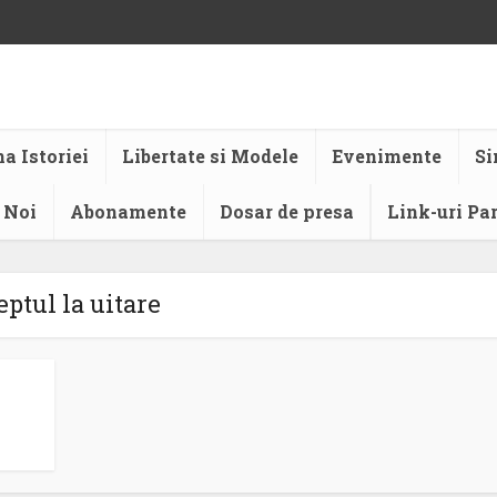
a Istoriei
Libertate si Modele
Evenimente
Si
 Noi
Abonamente
Dosar de presa
Link-uri Pa
eptul la uitare