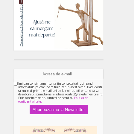
Imi dau consimtamantul sa fiu contactat(a), utilizand
informatiile pe care le-am furnizat in acest camp. Daca doriti
sa nu mai primiti e-mail-uri de la noi, puteti oricand sa va
dezabonati, scriindu-ne la adresa contact@revistamemoria.ro.
Prin consimtamant, sunteti de acord cu
Politica de
confidentialitate.