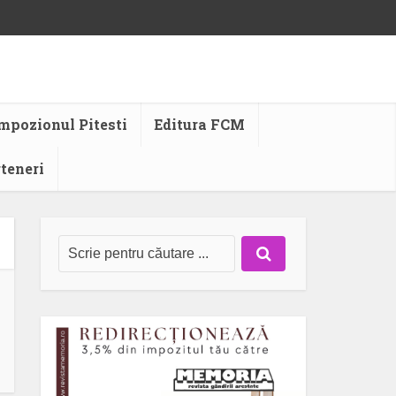
mpozionul Pitesti
Editura FCM
rteneri