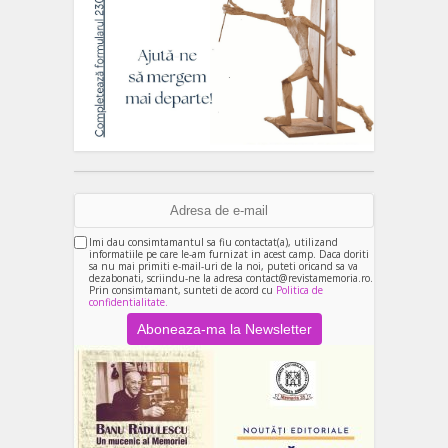
Imi dau consimtamantul sa fiu contactat(a), utilizand
informatiile pe care le-am furnizat in acest camp. Daca doriti
sa nu mai primiti e-mail-uri de la noi, puteti oricand sa va
dezabonati, scriindu-ne la adresa contact@revistamemoria.ro.
Prin consimtamant, sunteti de acord cu
Politica de
confidentialitate.