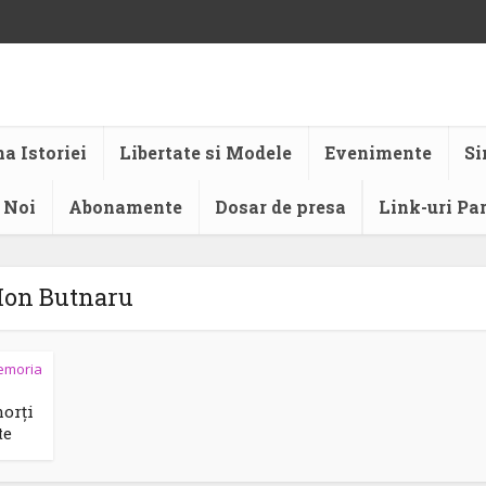
a Istoriei
Libertate si Modele
Evenimente
Si
 Noi
Abonamente
Dosar de presa
Link-uri Pa
Ion Butnaru
emoria
morți
te