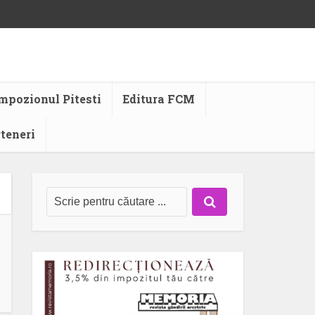
mpozionul Pitesti
Editura FCM
rteneri