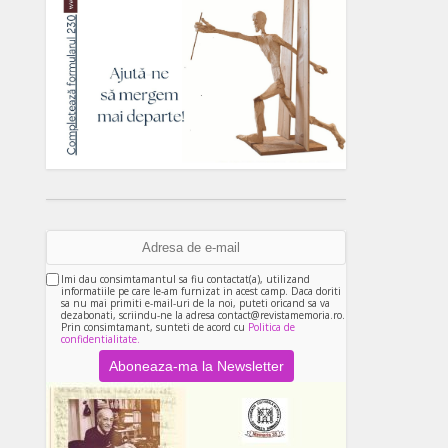
Imi dau consimtamantul sa fiu contactat(a), utilizand
informatiile pe care le-am furnizat in acest camp. Daca doriti
sa nu mai primiti e-mail-uri de la noi, puteti oricand sa va
dezabonati, scriindu-ne la adresa contact@revistamemoria.ro.
Prin consimtamant, sunteti de acord cu
Politica de
confidentialitate.