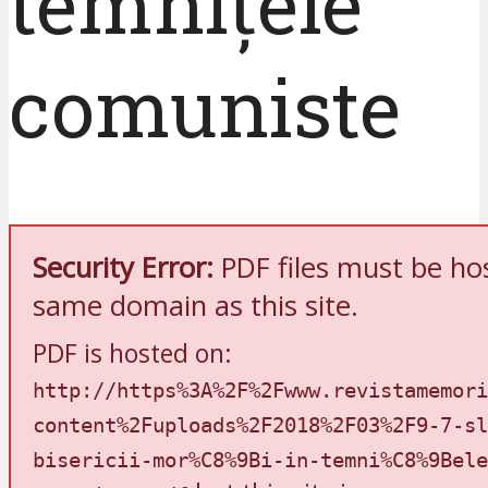
temnițele
comuniste
Security Error:
PDF files must be ho
same domain as this site.
PDF is hosted on:
http://https%3A%2F%2Fwww.revistamemori
content%2Fuploads%2F2018%2F03%2F9-7-sl
bisericii-mor%C8%9Bi-in-temni%C8%9Bele