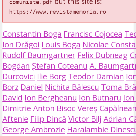
but this site is:
comuniste.pdf
https://www.revistamemoria.ro
Constantin Boga
Francisc Cojocea
Teo
Ion Drăgoi
Louis Boga
Nicolae Consta
Rudolf Baumgartner
Felix Dubneag
C
Bogdan
Ștefan Coteanu
A. Baumgart
Durcovici
Ilie Borg
Teodor Damian
Io
Borz
Daniel
Nichita Bălescu
Toma Bră
David
Ion Bergheanu
Ion Butnaru
Ion
Dimitrie
Anton Bisoc
Vereș Capălnea
Aftenie
Filip Dincă
Victor Bilj
Adrian C
George Ambrozie
Haralambie Dinesc