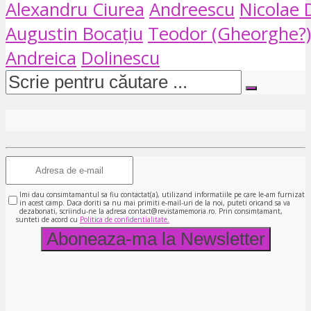
Alexandru Ciurea
Andreescu
Nicolae 
Augustin Bocațiu
Teodor (Gheorghe?)
Andreica
Dolinescu
Imi dau consimtamantul sa fiu contactat(a), utilizand informatiile pe care le-am furnizat
in acest camp. Daca doriti sa nu mai primiti e-mail-uri de la noi, puteti oricand sa va
dezabonati, scriindu-ne la adresa contact@revistamemoria.ro. Prin consimtamant,
sunteti de acord cu
Politica de confidentialitate.