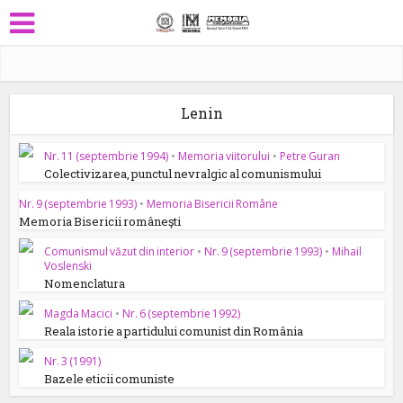
Lenin
Nr. 11 (septembrie 1994)
•
Memoria viitorului
•
Petre Guran
Colectivizarea, punctul nevralgic al comunismului
Nr. 9 (septembrie 1993)
•
Memoria Bisericii Române
Memoria Bisericii româneşti
Comunismul văzut din interior
•
Nr. 9 (septembrie 1993)
•
Mihail
Voslenski
Nomenclatura
Magda Macici
•
Nr. 6 (septembrie 1992)
Reala istorie a partidului comunist din România
Nr. 3 (1991)
Bazele eticii comuniste