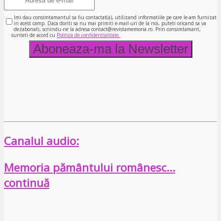
Imi dau consimtamantul sa fiu contactat(a), utilizand informatiile pe care le-am furnizat
in acest camp. Daca doriti sa nu mai primiti e-mail-uri de la noi, puteti oricand sa va
dezabonati, scriindu-ne la adresa contact@revistamemoria.ro. Prin consimtamant,
sunteti de acord cu
Politica de confidentialitate.
Canalul audio:
Memoria pământului românesc…
continuă