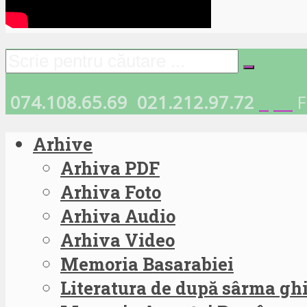
074.108.65.69
021.212.97.72
F
Arhive
Arhiva PDF
Arhiva Foto
Arhiva Audio
Arhiva Video
Memoria Basarabiei
Literatura de după sârma g