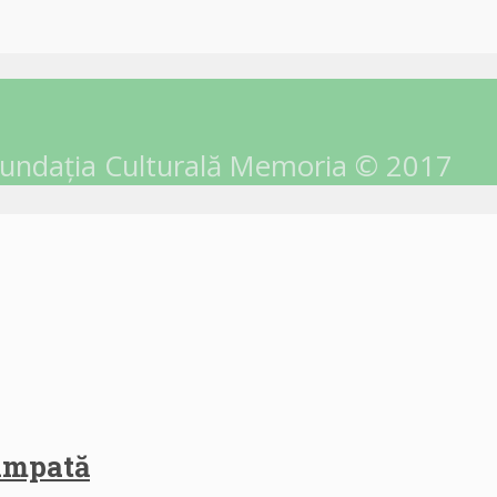
undația Culturală Memoria © 2017
himpată