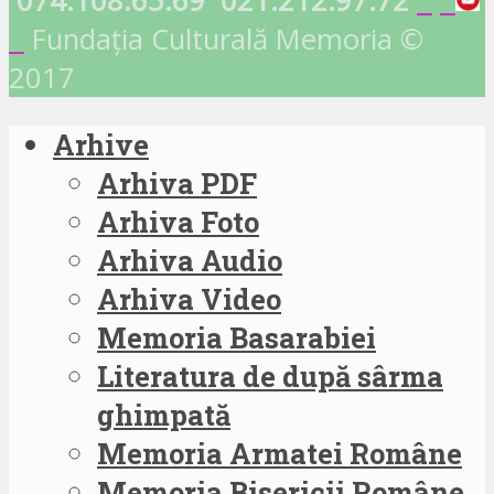
074.108.65.69
021.212.97.72
Fundația Culturală Memoria ©
2017
Arhive
Arhiva PDF
Arhiva Foto
Arhiva Audio
Arhiva Video
Memoria Basarabiei
Literatura de după sârma
ghimpată
Memoria Armatei Române
Memoria Bisericii Române