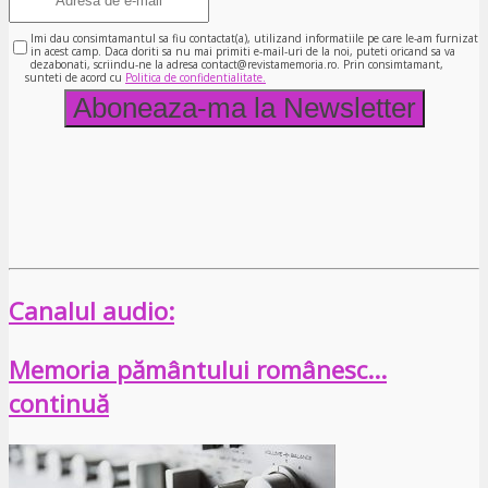
Imi dau consimtamantul sa fiu contactat(a), utilizand informatiile pe care le-am furnizat
in acest camp. Daca doriti sa nu mai primiti e-mail-uri de la noi, puteti oricand sa va
dezabonati, scriindu-ne la adresa contact@revistamemoria.ro. Prin consimtamant,
sunteti de acord cu
Politica de confidentialitate.
Canalul audio:
Memoria pământului românesc…
continuă