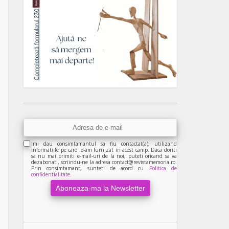
Imi dau consimtamantul sa fiu contactat(a), utilizand
informatiile pe care le-am furnizat in acest camp. Daca doriti
sa nu mai primiti e-mail-uri de la noi, puteti oricand sa va
dezabonati, scriindu-ne la adresa contact@revistamemoria.ro.
Prin consimtamant, sunteti de acord cu
Politica de
confidentialitate.