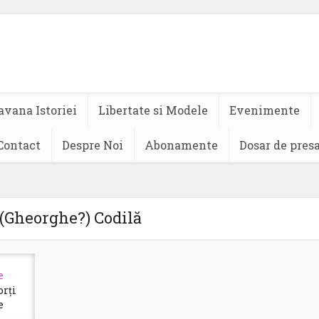
avana Istoriei
Libertate si Modele
Evenimente
Contact
Despre Noi
Abonamente
Dosar de pres
(Gheorghe?) Codilă
e
orți
e