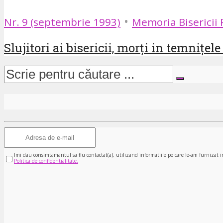
•
Nr. 9 (septembrie 1993)
Memoria Bisericii
Slujitori ai bisericii, morți in temnițe
Imi dau consimtamantul sa fiu contactat(a), utilizand informatiile pe care le-am furnizat i
Politica de confidentialitate.