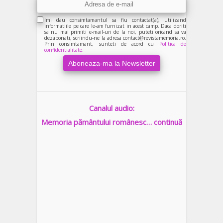
Imi dau consimtamantul sa fiu contactat(a), utilizand
informatiile pe care le-am furnizat in acest camp. Daca doriti
sa nu mai primiti e-mail-uri de la noi, puteti oricand sa va
dezabonati, scriindu-ne la adresa contact@revistamemoria.ro.
Prin consimtamant, sunteti de acord cu
Politica de
confidentialitate.
Canalul audio:
Memoria pământului românesc… continuă