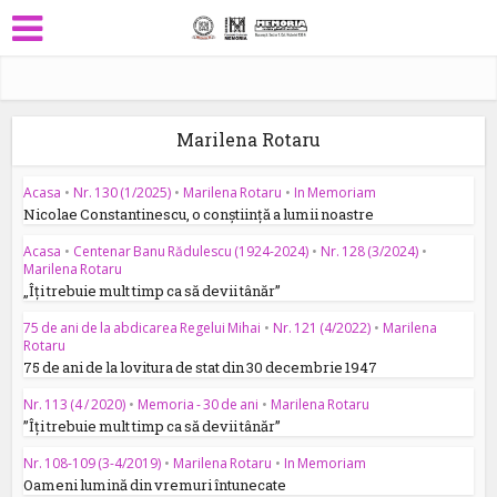
Marilena Rotaru
Acasa
•
Nr. 130 (1/2025)
•
Marilena Rotaru
•
In Memoriam
Nicolae Constantinescu, o conștiință a lumii noastre
Acasa
•
Centenar Banu Rădulescu (1924-2024)
•
Nr. 128 (3/2024)
•
Marilena Rotaru
„Îți trebuie mult timp ca să devii tânăr”
75 de ani de la abdicarea Regelui Mihai
•
Nr. 121 (4/2022)
•
Marilena
Rotaru
75 de ani de la lovitura de stat din 30 decembrie 1947
Nr. 113 (4 / 2020)
•
Memoria - 30 de ani
•
Marilena Rotaru
”Îți trebuie mult timp ca să devii tânăr”
Nr. 108-109 (3-4/2019)
•
Marilena Rotaru
•
In Memoriam
Oameni lumină din vremuri întunecate