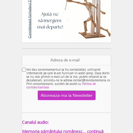
Imi dau consimtamantul sa fiu contactat(a), utilizand
informatiile pe care le-am furnizat in acest camp. Daca doriti
sa nu mai primiti e-mail-uri de la noi, puteti oricand sa va
dezabonati, scriindu-ne la adresa contact@revistamemoria.ro.
Prin consimtamant, sunteti de acord cu
Politica de
confidentialitate.
Canalul audio:
Memoria pământului românesc… continuă