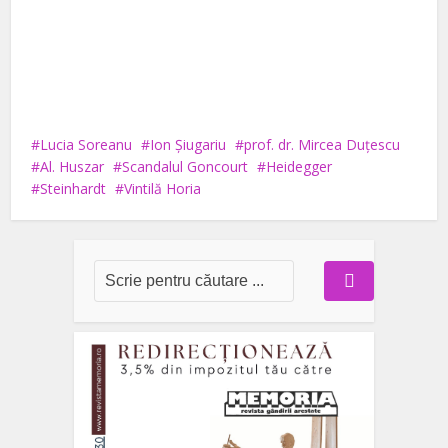
Lucia Soreanu
Ion Șiugariu
prof. dr. Mircea Duțescu
Al. Huszar
Scandalul Goncourt
Heidegger
Steinhardt
Vintilă Horia