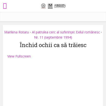
Marilena Rotaru
Al patrulea cerc al suferinţei: Exilul românesc
•
•
Nr. 11 (septembrie 1994)
Închid ochii ca să trăiesc
View Fullscreen
Skip
to
PDF
content