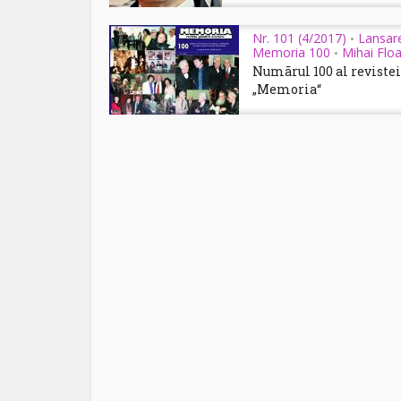
Nr. 101 (4/2017)
Lansar
•
Memoria 100
Mihai Flo
•
Numãrul 100 al revistei
„Memoria“