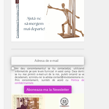
Imi dau consimtamantul sa fiu contactat(a), utilizand
informatiile pe care le-am furnizat in acest camp. Daca doriti
sa nu mai primiti e-mail-uri de la noi, puteti oricand sa va
dezabonati, scriindu-ne la adresa contact@revistamemoria.ro.
Prin consimtamant, sunteti de acord cu
Politica de
confidentialitate.