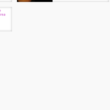
e
area