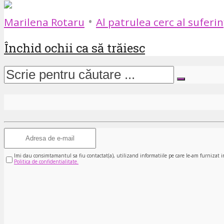
•
Marilena Rotaru
Al patrulea cerc al suferi
Închid ochii ca să trăiesc
Imi dau consimtamantul sa fiu contactat(a), utilizand informatiile pe care le-am furnizat i
Politica de confidentialitate.