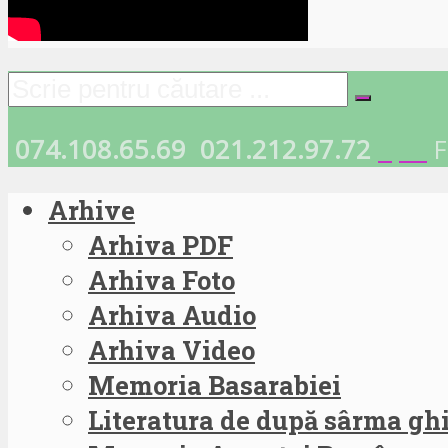
074.108.65.69
021.212.97.72
F
Arhive
Arhiva PDF
Arhiva Foto
Arhiva Audio
Arhiva Video
Memoria Basarabiei
Literatura de după sârma g