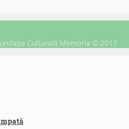
undația Culturală Memoria © 2017
himpată