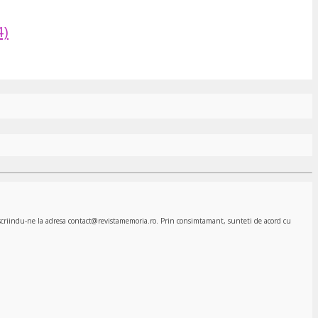
4)
, scriindu-ne la adresa contact@revistamemoria.ro. Prin consimtamant, sunteti de acord cu