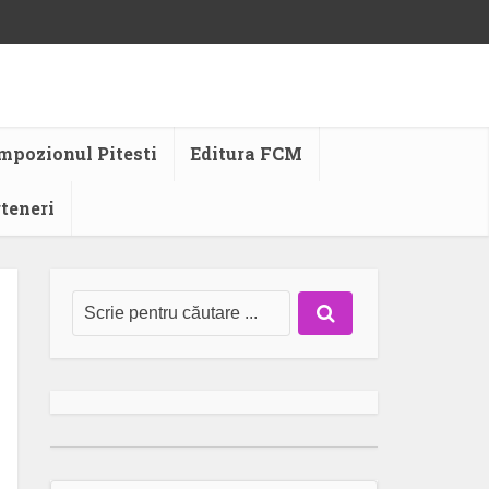
mpozionul Pitesti
Editura FCM
rteneri