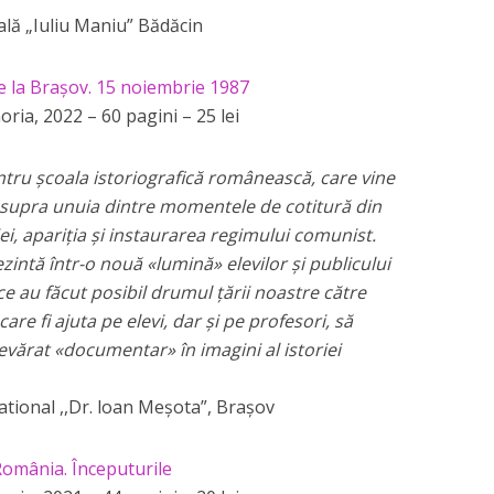
lă „Iuliu Maniu” Bădăcin
 de la Brașov. 15 noiembrie 1987
ria, 2022 – 60 pagini – 25 lei
entru școala istoriografică românească, care vine
 asupra unuia dintre momentele de cotitură din
, apariția și instaurarea regimului comunist.
intă într-o nouă «lumină» elevilor și publicului
e au făcut posibil drumul țării noastre către
e fi ajuta pe elevi, dar și pe profesori, să
evărat «documentar» în imagini al istoriei
ational ,,Dr. loan Meșota”, Brașov
 România. Începuturile