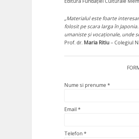
Editura Fundației Culturale Memo
„Materialul este foarte interesan
folosit pe scara larga în Japonia.
umaniste și vocaționale, unde se
Prof. dr.
Maria Ritiu
– Colegiul N
FOR
Nume si prenume
*
Email
*
Telefon
*