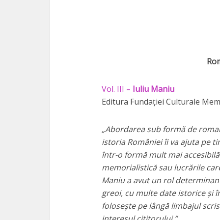
Rom
Vol. III –
Iuliu Maniu
Editura Fundației Culturale Memo
„Abordarea sub formă de roman gra
istoria României îi va ajuta pe t
într-o formă mult mai accesibilă
memorialistică sau lucrările car
Maniu a avut un rol determinant 
greoi, cu multe date istorice și 
folosește pe lângă limbajul scri
interesul cititorului.”