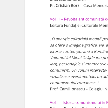
Pr.
Cristian Borz
– Casa Memoria
Vol. II – Revolta anticomunistă
Editura Fundației Culturale Memo
„O apariție editorială inedită p
să ofere o imagine grafică, vie,
istoria contemporană a României
Volumul lui Mihai Grăjdeanu prez
larg, personajele și momentele c
comunism. Un volum interactiv car
vizualizeze evenimentele, un ad
comunismului romanesc. ”
Prof.
Camil Ionescu
– Colegiul N
Vol. I – Istoria comunismului în