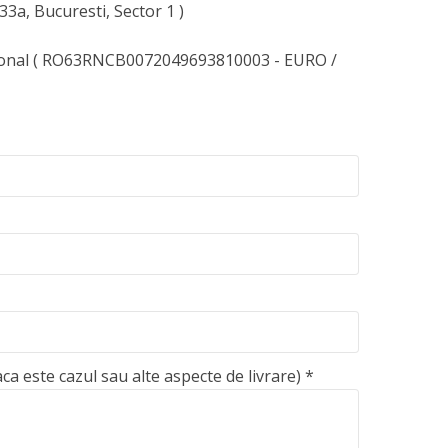
133a, Bucuresti, Sector 1 )
ional ( RO63RNCB0072049693810003 - EURO /
aca este cazul sau alte aspecte de livrare)
*