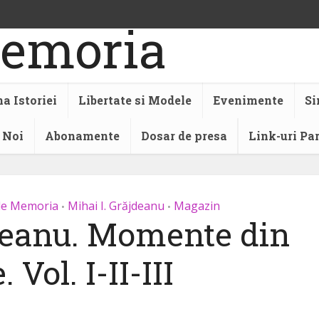
a Istoriei
Libertate si Modele
Evenimente
Si
 Noi
Abonamente
Dosar de presa
Link-uri Pa
ale Memoria
Mihai I. Grăjdeanu
Magazin
•
•
jdeanu. Momente din
. Vol. I-II-III