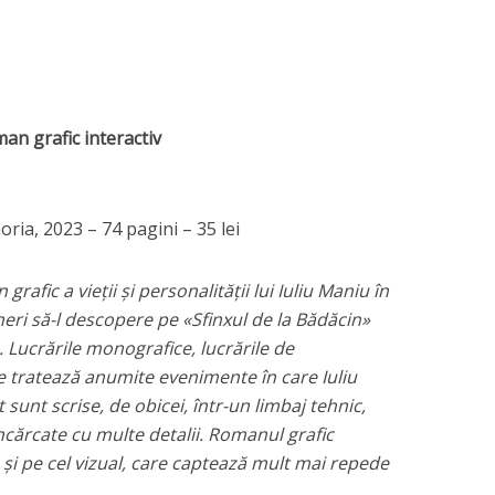
an grafic interactiv
ria, 2023 – 74 pagini – 35 lei
fic a vieții și personalității lui Iuliu Maniu în
ineri să-l descopere pe «Sfinxul de la Bădăcin»
. Lucrările monografice, lucrările de
e tratează anumite evenimente în care Iuliu
sunt scrise, de obicei, într-un limbaj tehnic,
încărcate cu multe detalii. Romanul grafic
s și pe cel vizual, care captează mult mai repede