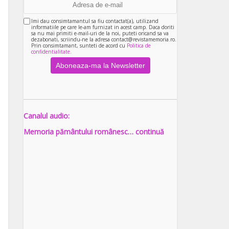
Imi dau consimtamantul sa fiu contactat(a), utilizand
informatiile pe care le-am furnizat in acest camp. Daca doriti
sa nu mai primiti e-mail-uri de la noi, puteti oricand sa va
dezabonati, scriindu-ne la adresa contact@revistamemoria.ro.
Prin consimtamant, sunteti de acord cu
Politica de
confidentialitate.
Canalul audio:
Memoria pământului românesc… continuă