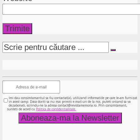
Imi dau consimtamantul sa fiu contactat(a), utilizand informatiile pe care le-am furnizat
in acest camp. Daca doriti sa nu mai primiti e-mail-uri de la noi, puteti oricand sa va
dezabonati, scriindu-ne la adresa contact@revistamemoria.ro. Prin consimtamant,
sunteti de acord cu
Politica de confidentialitate.