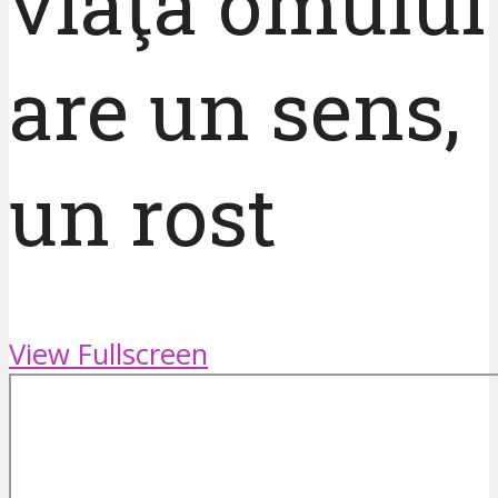
viaţa omului
are un sens,
un rost
View Fullscreen
Skip
to
PDF