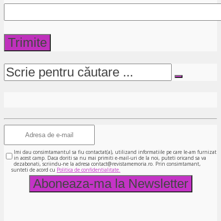
Imi dau consimtamantul sa fiu contactat(a), utilizand informatiile pe care le-am furnizat
in acest camp. Daca doriti sa nu mai primiti e-mail-uri de la noi, puteti oricand sa va
dezabonati, scriindu-ne la adresa contact@revistamemoria.ro. Prin consimtamant,
sunteti de acord cu
Politica de confidentialitate.