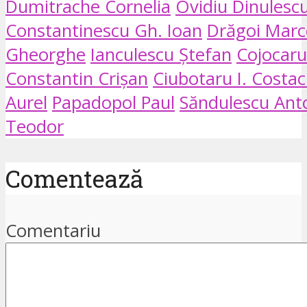
Dumitrache Cornelia
Ovidiu Dinulesc
Constantinescu Gh. Ioan
Drăgoi Marc
Gheorghe
Ianculescu Ștefan
Cojocaru
Constantin Crișan
Ciubotaru I. Costa
Aurel
Papadopol Paul
Săndulescu Ant
Teodor
Comentează
Comentariu